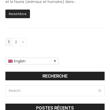
et la faune (animaux et humains) dans…
Read More
Page
1
Page
2
Next
English
RECHERCHE
Search
Submi
POSTES RÉCENTS