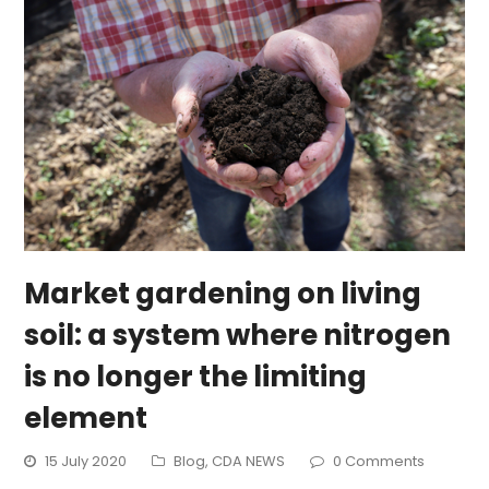
Market gardening on living
soil: a system where nitrogen
is no longer the limiting
element
15 July 2020
Blog
,
CDA NEWS
0 Comments